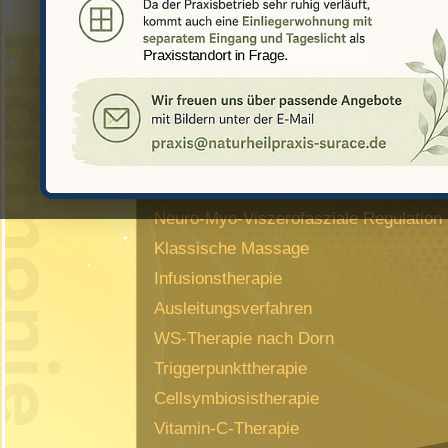
Unsere Leistungen:
Dunkelfeldmikroskopie
&
Therapie nach Prof. Dr. Enderlein
Sauerstoff-Ozon-Therapie
Isopathie,
Osteopathie
Neuro-Myo-Viszerofasziale Regulation
Klassische Massage
Infusionstherapie
Ausleitungsverfahren
WS-Therapie nach Dorn
Triggerpunkttherapie
Cellsymbiosistherapie
Vitamin-C-Therapie